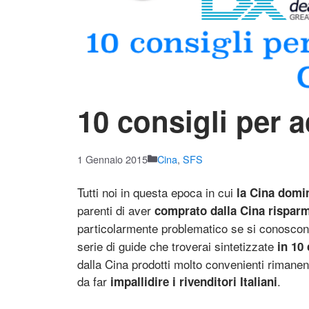
10 consigli per a
1 Gennaio 2015
Cina
,
SFS
Tutti noi in questa epoca in cui
la Cina domi
parenti di aver
comprato dalla Cina rispar
particolarmente problematico se si conoscono
serie di guide che troverai sintetizzate
in 10
dalla Cina prodotti molto convenienti rimanen
da far
.
impallidire i rivenditori Italiani