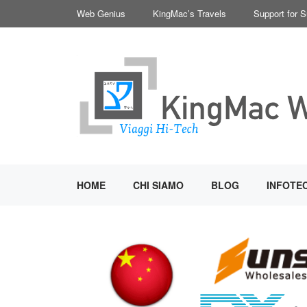
Vai
Web Genius
KingMac’s Travels
Support for 
al
contenuto
HOME
CHI SIAMO
BLOG
INFOTE