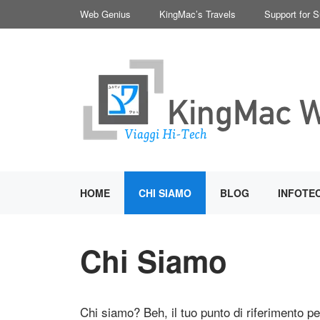
Vai
Web Genius
KingMac’s Travels
Support for 
al
contenuto
HOME
CHI SIAMO
BLOG
INFOTE
Chi Siamo
Chi siamo? Beh, il tuo punto di riferimento per