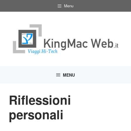
Vai
Menu
al
contenuto
MENU
Riflessioni
personali