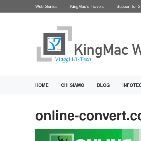
Vai
Web Genius
KingMac’s Travels
Support for 
al
contenuto
HOME
CHI SIAMO
BLOG
INFOTE
online-convert.