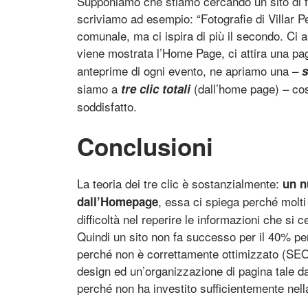
Supponiamo che stiamo cercando un sito di fo
scriviamo ad esempio: “Fotografie di Villar Pe
comunale, ma ci ispira di più il secondo. Ci 
viene mostrata l’Home Page, ci attira una p
anteprime di ogni evento, ne apriamo una –
s
siamo a
(dall’home page) – cos
tre clic totali
soddisfatto.
Conclusioni
La teoria dei tre clic è sostanzialmente:
un n
, essa ci spiega perché molti
dall’Homepage
difficoltà nel reperire le informazioni che si 
Quindi un sito non fa successo per il 40% perc
perché non è correttamente ottimizzato (SEO)
design ed un’organizzazione di pagina tale 
perché non ha investito sufficientemente nell