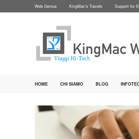
Vai
Web Genius
KingMac’s Travels
Support for 
al
contenuto
HOME
CHI SIAMO
BLOG
INFOTE