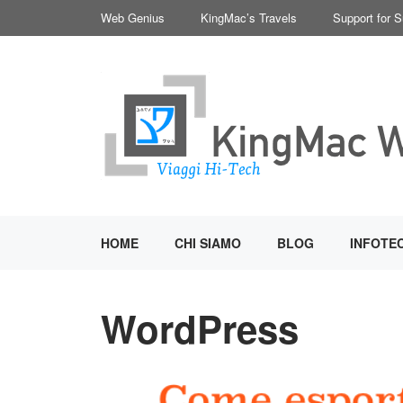
Vai
Web Genius
KingMac’s Travels
Support for 
al
contenuto
HOME
CHI SIAMO
BLOG
INFOTE
WordPress