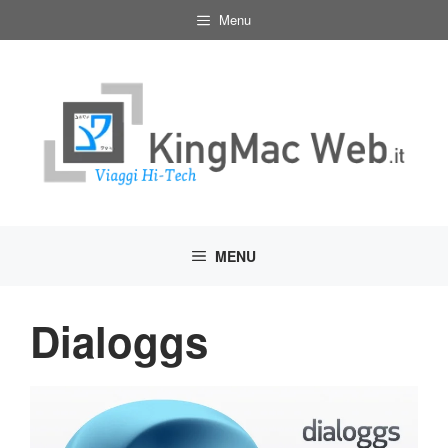
Vai
Menu
al
contenuto
MENU
Dialoggs