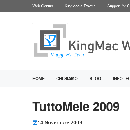
Vai
Web Genius
KingMac’s Travels
Support for 
al
contenuto
HOME
CHI SIAMO
BLOG
INFOTE
TuttoMele 2009
14 Novembre 2009