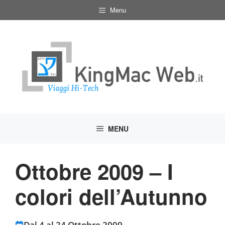
Vai
Menu
al
contenuto
MENU
Ottobre 2009 – I
colori dell’Autunno
Dal 4 al 24 Ottobre 2009